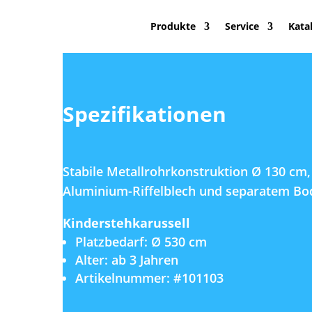
Produkte
Service
Kata
Spezifikationen
Stabile Metallrohrkonstruktion Ø 130 cm,
Aluminium-Riffelblech und separatem Bo
Kinderstehkarussell
Platzbedarf: Ø 530 cm
Alter: ab 3 Jahren
Artikelnummer: #101103