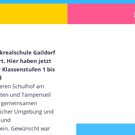
krealschule Gaildorf
t. Hier haben jetzt
 Klassenstufen 1 bis
d
eren Schulhof am
tten und Tampenseil
um gemeinsamen
licher Umgebung und
- und
ein. Gewünscht war