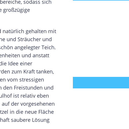
lbereiche, sodass sich
ie großzügige
 natürlich gehalten mit
che und Sträucher und
schön angelegter Teich.
enheiten und anstatt
die Idee einer
erden zum Kraft tanken,
en vom stressigen
 in den Freistunden und
hof ist relativ eben
n auf der vorgesehenen
itzel in die neue Fläche
haft saubere Lösung