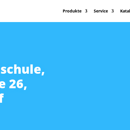
Produkte
Service
Kata
schule,
e 26,
f